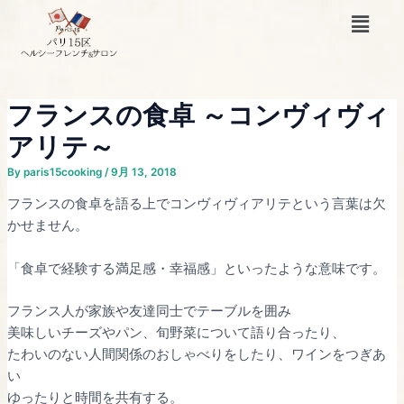
内
Post
メ
容
navigation
ニ
ュ
を
ー
ス
キ
フランスの食卓 ～コンヴィヴィ
ッ
アリテ～
プ
By
paris15cooking
/
9月 13, 2018
フランスの食卓を語る上でコンヴィヴィアリテという言葉は欠
かせません。
「食卓で経験する満足感・幸福感」といったような意味です。
フランス人が家族や友達同士でテーブルを囲み
美味しいチーズやパン、旬野菜について語り合ったり、
たわいのない人間関係のおしゃべりをしたり、ワインをつぎあ
い
ゆったりと時間を共有する。