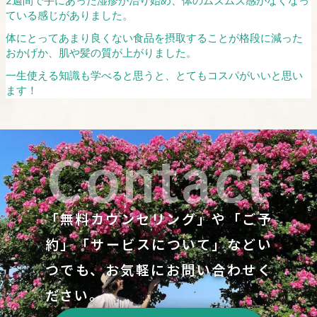
2週間で手にあった湿疹が治り始め、体のムズムズ感がなくなっ
ている感じがありました。
体にとってあまり良くない食品を摂取することが格段に減った
おかげか、肌や髪の質が上がりました。
一生使える知識も学べると思うと、とてもコスパがいいと思い
ます！
Contact
「無料カウンセリング」や「ご予
約」「サービスについて」などい
つでも、お気軽にお問い合わせく
ださい。