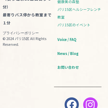
健康美の森塾
分）
パリ15区ヘルシーフレンチ
最寄りバス停から教室まで
教室
１分
パリ15区のイベント
プライバシーポリシー
© 2024 パリ15区 All Rights
Voice / FAQ
Reserved.
News / Blog
お問い合わせ
F
Y
I
a
o
n