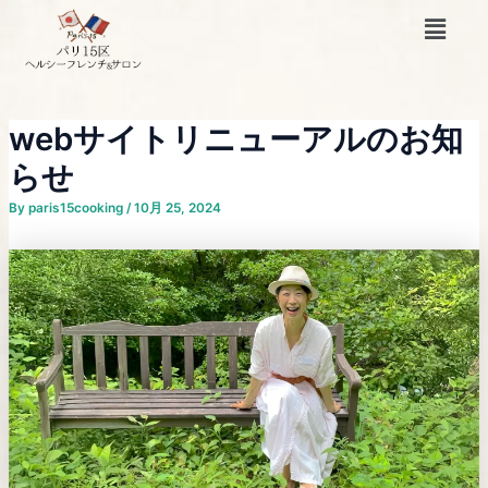
内
Post
メ
容
navigation
ニ
ュ
を
ー
ス
キ
webサイトリニューアルのお知
ッ
らせ
プ
By
paris15cooking
/
10月 25, 2024