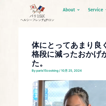
内
Post
容
navigation
About
Service
を
ス
キ
ッ
プ
体にとってあまり良
格段に減ったおかげ
た。
By
paris15cooking
/
10月 25, 2024