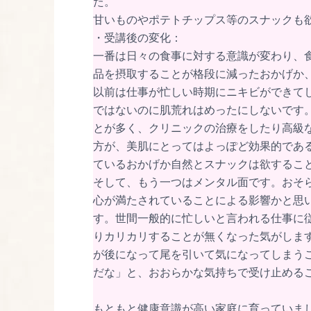
た。
甘いものやポテトチップス等のスナックも
・受講後の変化：
一番は日々の食事に対する意識が変わり、
品を摂取することが格段に減ったおかげか
以前は仕事が忙しい時期にニキビができて
ではないのに肌荒れはめったにしないです
とが多く、クリニックの治療をしたり高級
方が、美肌にとってはよっぽど効果的であ
ているおかげか自然とスナックは欲するこ
そして、もう一つはメンタル面です。おそ
心が満たされていることによる影響かと思
す。世間一般的に忙しいと言われる仕事に
りカリカリすることが無くなった気がしま
が後になって尾を引いて気になってしまう
だな」と、おおらかな気持ちで受け止める
もともと健康意識が高い家庭に育っていま