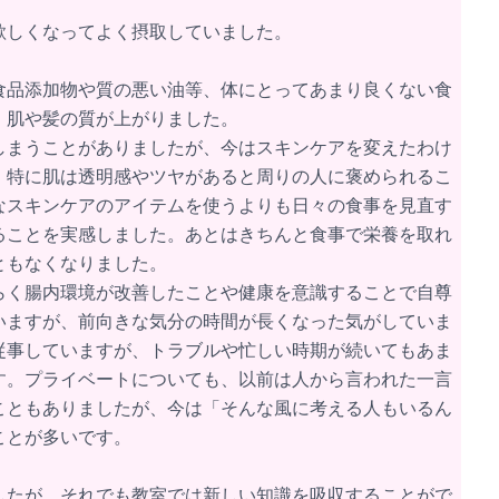
欲しくなってよく摂取していました。
食品添加物や質の悪い油等、体にとってあまり良くない食
、肌や髪の質が上がりました。
しまうことがありましたが、今はスキンケアを変えたわけ
。特に肌は透明感やツヤがあると周りの人に褒められるこ
なスキンケアのアイテムを使うよりも日々の食事を見直す
ることを実感しました。あとはきちんと食事で栄養を取れ
ともなくなりました。
らく腸内環境が改善したことや健康を意識することで自尊
いますが、前向きな気分の時間が長くなった気がしていま
従事していますが、トラブルや忙しい時期が続いてもあま
す。プライベートについても、以前は人から言われた一言
こともありましたが、今は「そんな風に考える人もいるん
ことが多いです。
したが、それでも教室では新しい知識を吸収することがで