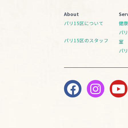
About
Ser
パリ15区について
健
パリ
パリ15区のスタッフ
室
パリ
F
I
Y
a
n
o
c
s
u
e
t
t
b
a
u