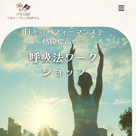
内
メ
容
ニ
ュ
を
ー
ス
日々のパフォーマンスを
キ
格段に高める
ッ
プ
呼吸法ワーク
ショップ