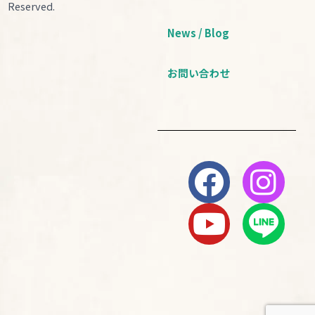
Reserved.
News / Blog
お問い合わせ
F
Y
I
a
o
n
c
u
s
e
t
t
b
u
a
o
b
g