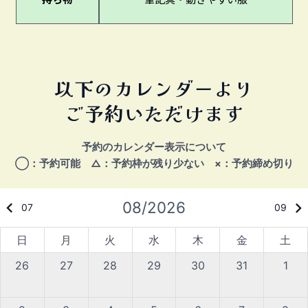
以下のカレンダーより
ご予約いただけます
予約のカレンダー表示について
◯：予約可能 △：予約枠が残り少ない ×：予約締め切り
08/2026
keyboard_arrow_left
keyboard_arrow_right
07
09
日
月
火
水
木
金
土
26
27
28
29
30
31
1